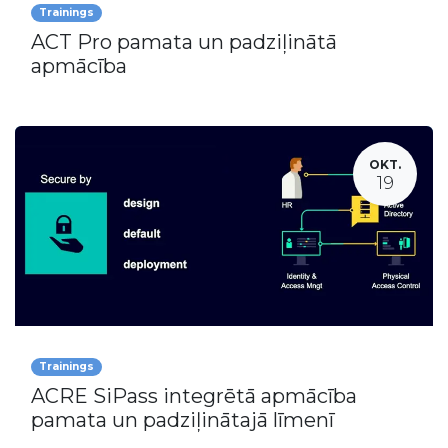
Trainings
ACT Pro pamata un padziļinātā
apmācība
OKT.
19
Trainings
ACRE SiPass integrētā apmācība
pamata un padziļinātajā līmenī