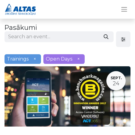
Pasākumi
Trainings
×
Open Days
×
SEPT.
24