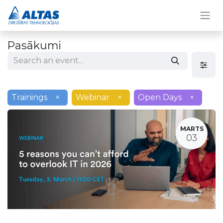
Pasākumi
Trainings
×
Webinar
×
Open Days
×
MARTS
03