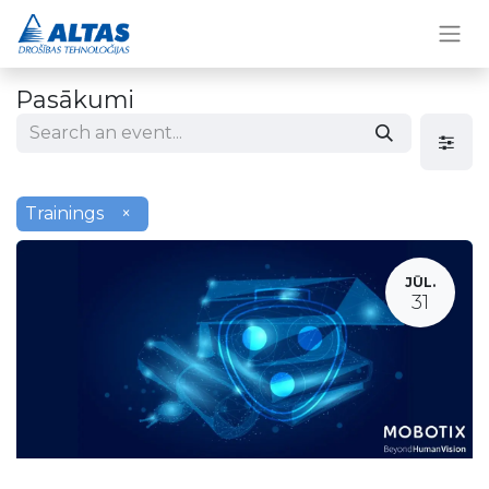
Pasākumi
Trainings
×
JŪL.
31