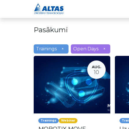
Drošības risinājumi
Pasākumi
Trainings
×
Open Days
×
AUG.
10
Trainings
Webinar
Trai