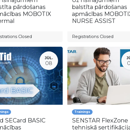
risinājumiem
Uz risinājumiem
stīta pārdošanas
balstīta pārdošanas
mācības MOBOTIX
apmācības MOBOTI
ermal
NURSE ASSIST
strations Closed
Registrations Closed
JŪL.
J
08
nings
Trainings
id SECard BASIC
SENSTAR FlexZone
mācības
tehniskā sertifikācij