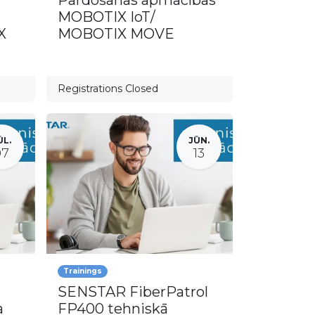
Pārdošanas apmācības
MOBOTIX IoT/
X
MOBOTIX MOVE
Registrations Closed
ŪL.
JŪN.
07
13
Trainings
SENSTAR FiberPatrol
a
FP400 tehniskā