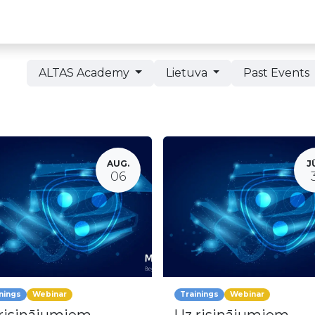
Partneru programma
ALTAS Akadēmija
ALTAS Academy
Lietuva
Past Events
AUG.
J
06
nings
Webinar
Trainings
Webinar