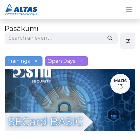
Pasākumi
Trainings
×
Open Days
×
MAIJS
13