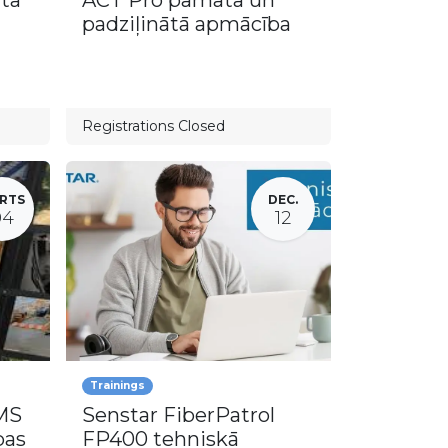
ata
ACT Pro pamata un
padziļinātā apmācība
Registrations Closed
RTS
DEC.
04
12
Trainings
MS
Senstar FiberPatrol
bas
FP400 tehniskā