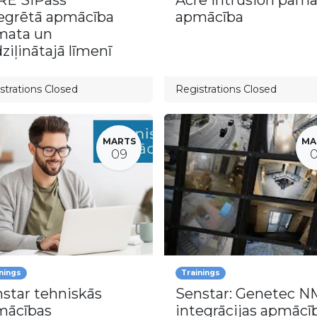
RE SiPass
Acre Intrusion pam
egrētā apmācība
apmācība
mata un
ziļinātajā līmenī
strations Closed
Registrations Closed
MARTS
MA
09
nings
Trainings
star tehniskās
Senstar: Genetec N
mācības
integrācijas apmācī