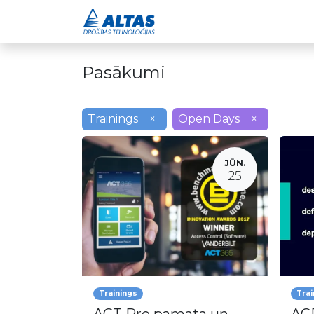
Drošības risinājumi
Pasākumi
Trainings
×
Open Days
×
JŪN.
25
Trainings
Trai