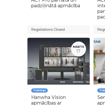
ACT Pro pamata un
AC
padziļinātā apmācība
int
pa
pad
Registrations Closed
Regi
MARTS
17
Trainings
Trai
Hanwha Vision
Sen
apmācības ar
ap