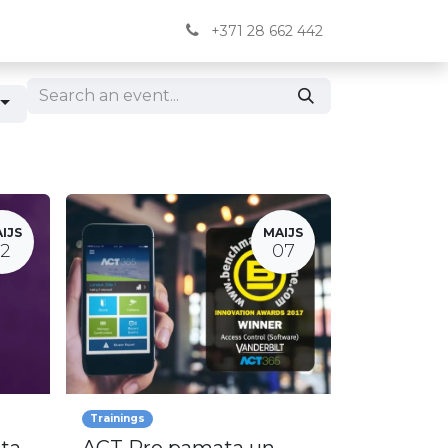
Jaunumi
BUJ
Kontakti
English
+371 28 662 442
IJS
MAIJS
12
07
Trainings