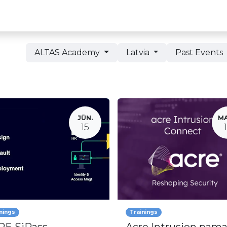
Partneru programma
ALTAS Akadēmija
ALTAS Academy
Latvia
Past Events
JŪN.
MA
15
nings
Trainings