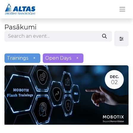
Pasākumi
Trainings
×
Open Days
×
DEC.
02