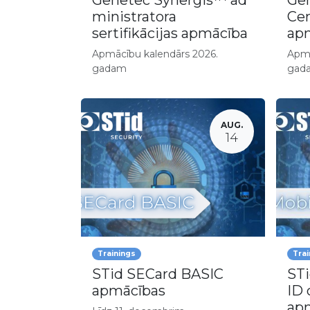
Genetec Synergis™ ad
Gen
ministratora
Cen
sertifikācijas apmācība
apm
Apmācību kalendārs 2026.
Apmā
gadam
gad
AUG.
14
Trainings
Trai
STid SECard BASIC
STi
apmācības
ID 
ap