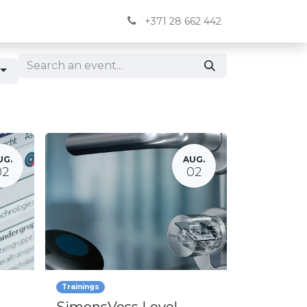
Jaunumi
BUJ
Kontakti
English
+371 28 662 442
UG.
AUG.
02
02
Trainings