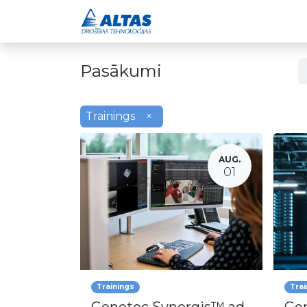
Drošības risinājumi
Pasākumi
Trainings
×
AUG.
01
Trainings
Trai