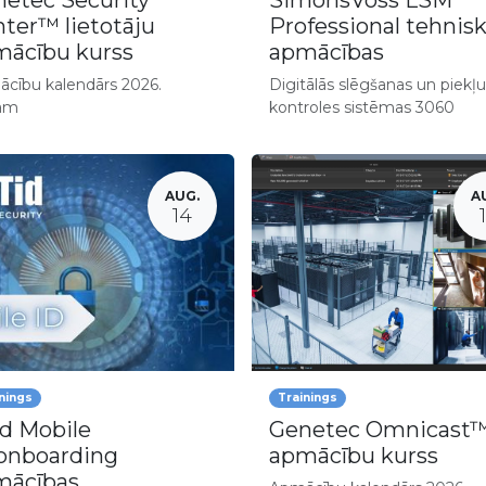
etec Security
SimonsVoss LSM
ter™ lietotāju
Professional tehnis
ācību kurss
apmācības
cību kalendārs 2026.
Digitālās slēgšanas un piekļ
am
kontroles sistēmas 3060
AUG.
A
14
nings
Trainings
d Mobile
Genetec Omnicast
onboarding
apmācību kurss
mācības