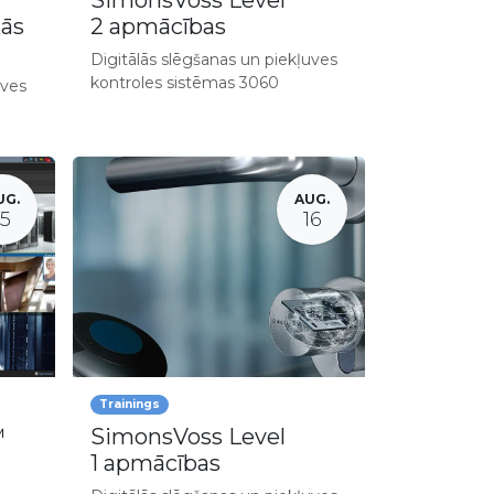
SimonsVoss Level
kās
2 apmācības
Digitālās slēgšanas un piekļuves
kontroles sistēmas 3060
uves
UG.
AUG.
15
16
Trainings
™
SimonsVoss Level
1 apmācības