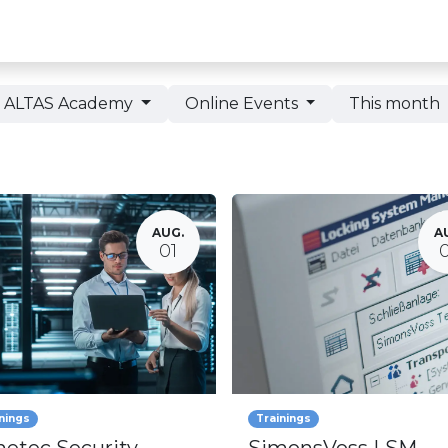
Partneru programma
ALTAS Akadēmija
ALTAS Academy
Online Events
This month
AUG.
A
01
nings
Trainings