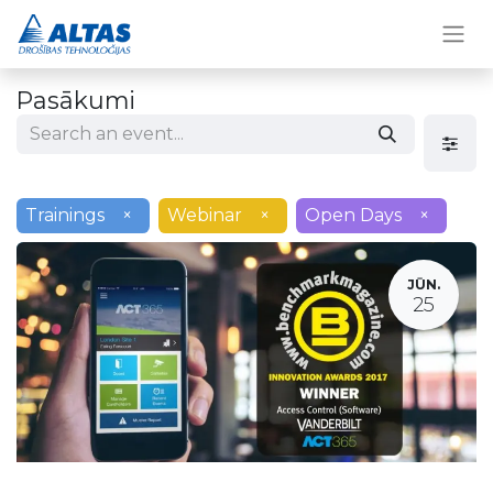
Pasākumi
Trainings
×
Webinar
×
Open Days
×
JŪN.
25