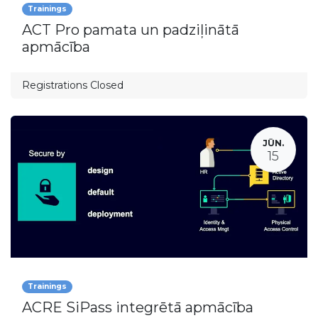
Trainings
ACT Pro pamata un padziļinātā
apmācība
Registrations Closed
JŪN.
15
Trainings
ACRE SiPass integrētā apmācība