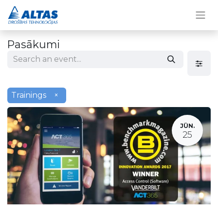
Pasākumi
Trainings
×
JŪN.
25