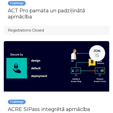
Trainings
ACT Pro pamata un padziļinātā
apmācība
Registrations Closed
JŪN.
15
Trainings
ACRE SiPass integrētā apmācība