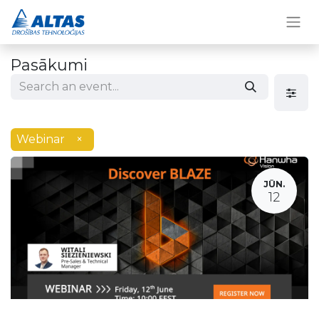
Pasākumi
Webinar
×
JŪN.
12