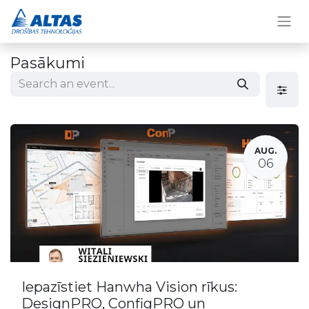
Pasākumi
AUG.
06
Iepazīstiet Hanwha Vision rīkus:
DesignPRO, ConfigPRO un