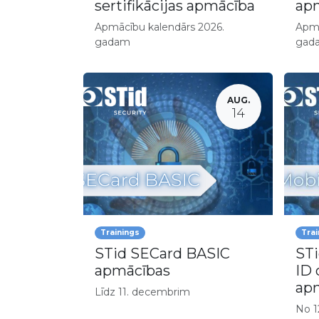
sertifikācijas apmācība
apm
Apmācību kalendārs 2026.
Apmā
gadam
gad
AUG.
14
Trainings
Trai
STid SECard BASIC
STi
apmācības
ID 
ap
Līdz 11. decembrim
No 12