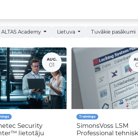
Partneru programma
ALTAS Akadēmija
ALTAS Academy
Lietuva
Tuvākie pasākumi
AUG.
A
01
nings
Trainings
etec Security
SimonsVoss LSM
ter™ lietotāju
Professional tehnis