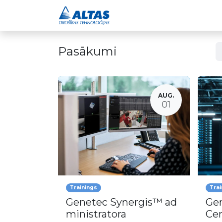
Drošības risinājumi
Pasākumi
AUG.
01
Trainings
Trai
Genetec Synergis™ ad
Gen
ministratora
Cen