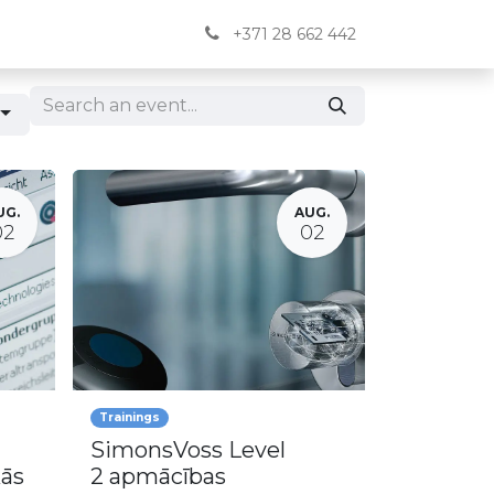
Jaunumi
BUJ
Kontakti
English
+371 28 662 442
UG.
AUG.
02
02
Trainings
SimonsVoss Level
kās
2 apmācības