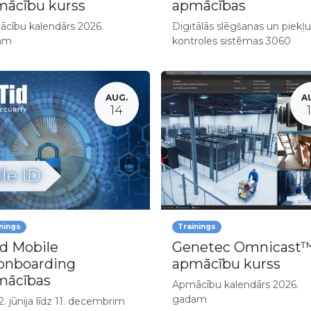
ācību kurss
apmācības
cību kalendārs 2026.
Digitālās slēgšanas un piekļ
am
kontroles sistēmas 3060
AUG.
A
14
nings
Trainings
d Mobile
Genetec Omnicast
onboarding
apmācību kurss
mācības
Apmācību kalendārs 2026.
gadam
. jūnija līdz 11. decembrim