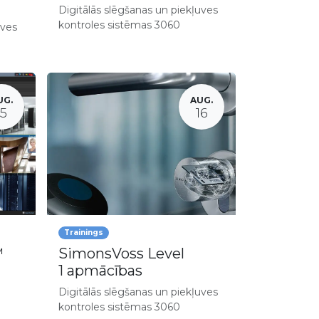
Digitālās slēgšanas un piekļuves
kontroles sistēmas 3060
uves
UG.
AUG.
15
16
Trainings
™
SimonsVoss Level
1 apmācības
Digitālās slēgšanas un piekļuves
kontroles sistēmas 3060