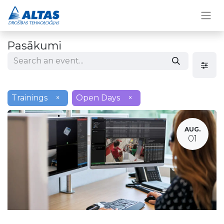
Pasākumi
Trainings
×
Open Days
×
AUG.
01