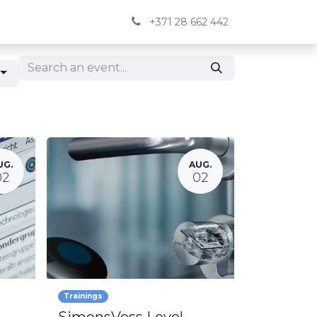
Jaunumi
BUJ
Kontakti
English
+371 28 662 442
UG.
AUG.
02
02
Trainings