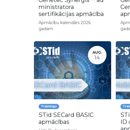
Genetec Synergis™ ad
Gen
ministratora
Cen
sertifikācijas apmācība
apm
Apmācību kalendārs 2026.
Apmā
gadam
gad
AUG.
14
Trainings
Trai
STid SECard BASIC
STi
apmācības
ID 
ap