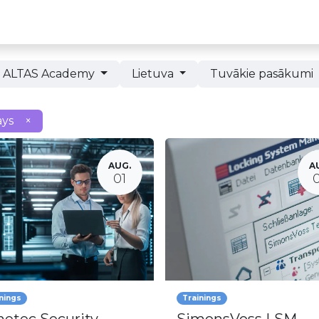
Partneru programma
ALTAS Akadēmija
ALTAS Academy
Lietuva
Tuvākie pasākumi
ys
×
AUG.
A
01
nings
Trainings