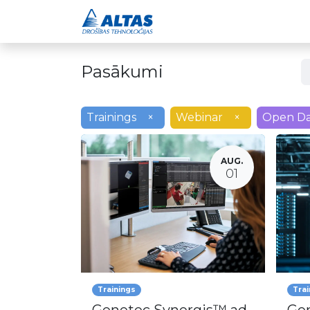
Drošības risinājumi
Pasākumi
Trainings
×
Webinar
×
Open Da
AUG.
01
Trainings
Trai