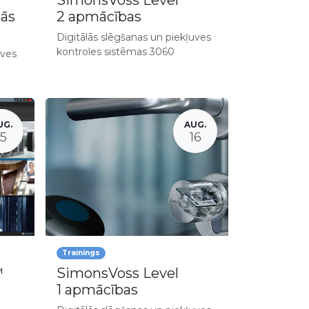
SimonsVoss Level
kās
2 apmācības
Digitālās slēgšanas un piekļuves
kontroles sistēmas 3060
uves
UG.
AUG.
15
16
Trainings
™
SimonsVoss Level
1 apmācības