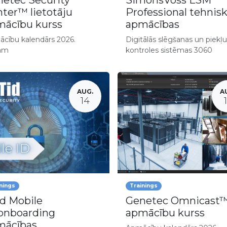
etec Security
SimonsVoss LSM
ter™ lietotāju
Professional tehnis
ācību kurss
apmācības
cību kalendārs 2026.
Digitālās slēgšanas un piekļ
am
kontroles sistēmas 3060
AUG.
A
14
nings
Trainings
d Mobile
Genetec Omnicast
onboarding
apmācību kurss
mācības