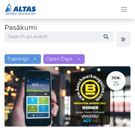
Pasākumi
Trainings
×
Open Days
×
JŪN.
25