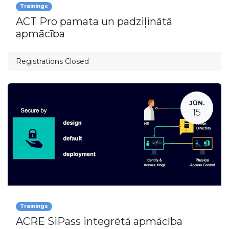
Trainings
ACT Pro pamata un padziļinātā
apmācība
Registrations Closed
JŪN.
15
Trainings
ACRE SiPass integrētā apmācība