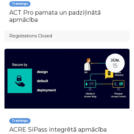
Trainings
ACT Pro pamata un padziļinātā
apmācība
Registrations Closed
JŪN.
15
Trainings
ACRE SiPass integrētā apmācība