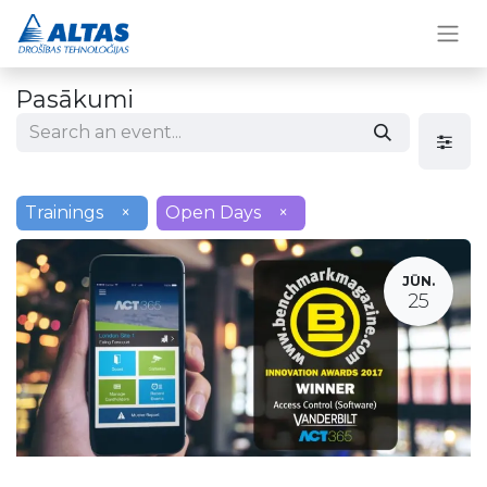
Pasākumi
Trainings
×
Open Days
×
JŪN.
25