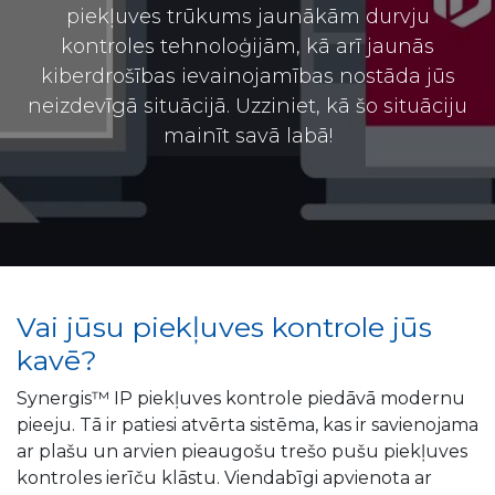
piekļuves trūkums jaunākām durvju
kontroles tehnoloģijām, kā arī jaunās
kiberdrošības ievainojamības nostāda jūs
neizdevīgā situācijā. Uzziniet, kā šo situāciju
mainīt savā labā!
Vai jūsu piekļuves kontrole jūs
kavē?
Synergis™ IP piekļuves kontrole piedāvā modernu
pieeju. Tā ir patiesi atvērta sistēma, kas ir savienojama
ar plašu un arvien pieaugošu trešo pušu piekļuves
kontroles ierīču klāstu. Viendabīgi apvienota ar