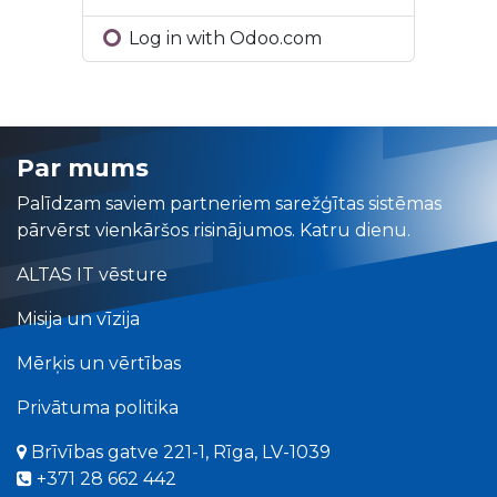
Log in with Odoo.com
Par mums
Palīdzam saviem partneriem sarežģītas sistēmas
pārvērst vienkāršos risinājumos. Katru dienu.
ALTAS IT vēsture
Misija un vīzija
Mērķis un vērtības
Privātuma politika
Brīvības gatve 221-1, Rīga, LV-1039
+​371 28 662 442