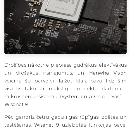
Drošības nākotne pieprasa gudrākus, efektīvākus
un drošākus risinājumus, un
Hanwha Vision
veicina šo pārveidi, laižot klajā savu līdz šim
visattīstītāko ar mākslīgo intelektu darbināto
mikroshēmu sistēmu (
System on a Chip – SoC
) –
Wisenet 9
.
Pēc gandrīz četru gadu ilgas rūpīgas izpētes un
testēšanas,
Wisenet 9
uzlabotās funkcijas paceļ