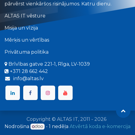
pārvērst vienkāršos risinājumos. Katru dienu.
ALTAS IT vēsture
Misija un vīzija
Mērķis un vērtības
Privātuma politika
Brīvības gatve 221-1, Rīga, LV-1039
+​371 28 662 442
info@altas.lv
Copyright © ALTAS IT, 2011 - 2026
Nodrošina
- 1 nedēļa
Atvērtā koda e-komercija