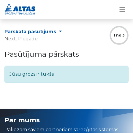
Pārskata pasūtījums
1 no 3
Next: Piegāde
Pasūtījuma pārskats
Jūsu grozs ir tukšs!
Par mums
Palīdzam saviem partneriem sarežģītas sistēmas