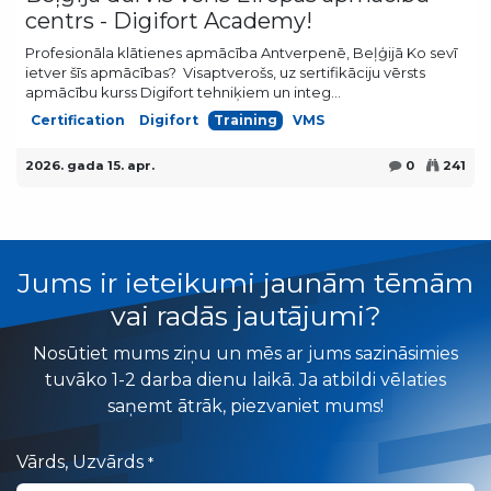
centrs - Digifort Academy!
Profesionāla klātienes apmācība Antverpenē, Beļģijā Ko sevī
ietver šīs apmācības? ​ Visaptverošs, uz sertifikāciju vērsts
apmācību kurss Digifort tehniķiem un integ...
Certification
Digifort
Training
VMS
2026. gada 15. apr.
0
241
Jums ir ieteikumi jaunām tēmām
vai radās jautājumi?
Nosūtiet mums ziņu un mēs ar jums sazināsimies
tuvāko 1-2 darba dienu laikā. Ja atbildi vēlaties
saņemt ātrāk, piezvaniet mums!
Vārds, Uzvārds
*