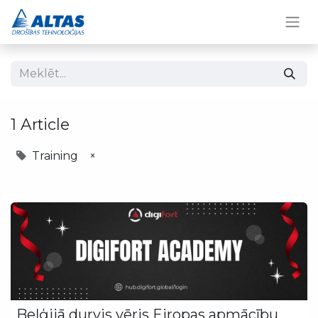
1 Article
Training
×
Beļģijā durvis vēris Eiropas apmācību