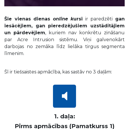
Šie vienas dienas
online k
ursi
ir paredzēti
gan
iesācējiem, gan pieredzējušiem uzstādītājiem
un pārdevējiem
, kuriem nav konkrētu zināšanu
par Acre Intrusion sistēmu. Viņi galvenokārt
darbojas no zemāka līdz lielāka tirgus segmenta
līmenim.
Šī ir tiešsaistes apmācība, kas sastāv no 3 daļām:
1. daļa:
Pirms apmācības (Pamatkurss 1)