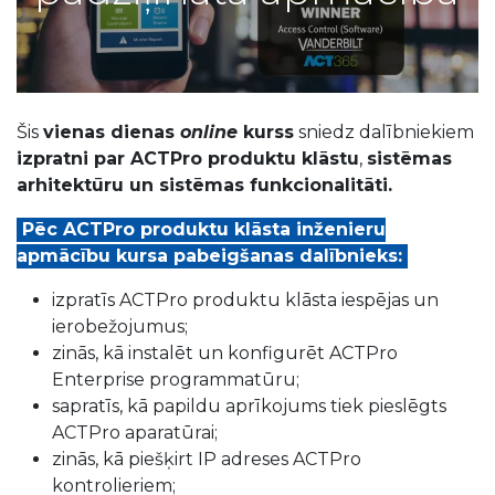
Šis
vienas dienas
online
kurss
sniedz dalībniekiem
izpratni par ACTPro produktu klāstu
,
sistēmas
arhitektūru un sistēmas funkcionalitāti.
Pēc ACTPro produktu klāsta inženieru
apmācību kursa pabeigšanas dalībnieks:
izpratīs ACTPro produktu klāsta iespējas un
ierobežojumus;
zinās, kā instalēt un konfigurēt ACTPro
Enterprise programmatūru;
sapratīs, kā papildu aprīkojums tiek pieslēgts
ACTPro aparatūrai;
zinās, kā piešķirt IP adreses ACTPro
kontrolieriem;