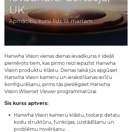
UK
Apmācību kursi līdz 19. martam
Hanwha Vision vienas dienas ievadkurss ir ideāli
piemērots tiem, kas pirmo reizi iepazīst Hanwha
Vision produktu klāstu. Dienas laikā jūs apgūsiet
Hanwha Vision kameru un ierakstīšanas ierīču
konfigurēšanu, pirms tās pieslēgsiet Hanwha
Vision
Wisenet Viewer
programmatūrai.
Šis kurss aptvers:
Hanwha Vision kameru klāstu, tostarp detaļu
kodu struktūru, funkcijas, uzstādīšanu un
problēmu novēršanu.