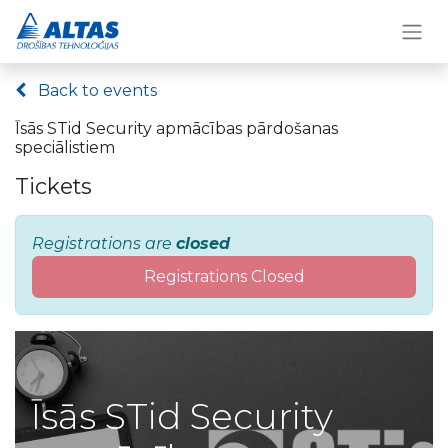
Back to events
Īsās STid Security apmācības pārdošanas
speciālistiem
Tickets
Registrations are
closed
Registrations Closed
Īsās STid Security