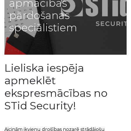
apmācības
pārdošanas
speciālistiem
Lieliska iespēja
apmeklēt
ekspresmācības no ​
STid Security!
Aicinām ikvienu drošības nozarē strādājošu