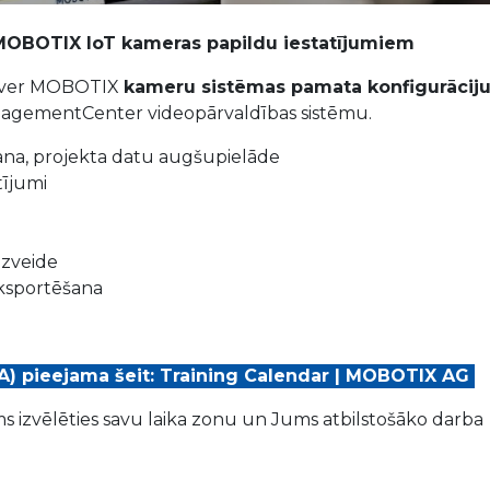
MOBOTIX IoT kameras papildu iestatījumiem
tver MOBOTIX
kameru sistēmas pamata konfigurācij
nagementCenter videopārvaldības sistēmu.
na, projekta datu augšupielāde
tījumi
izveide
eksportēšana
A) pieejama šeit:
Training Calendar | MOBOTIX AG
s izvēlēties savu laika zonu un Jums atbilstošāko darba