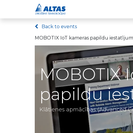
Drošības risinājumi
Back to events
MOBOTIX IoT kameras papildu iestatījum
MOBOTIX I
papildu ies
Klātienes apmācības (Advanced Co