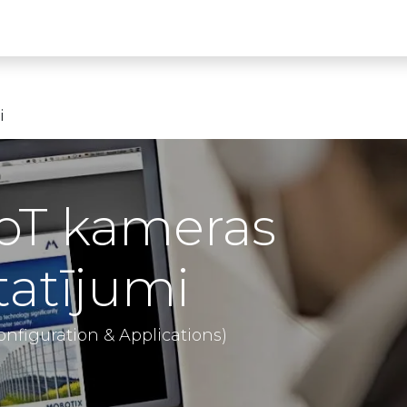
Partneru programma
ALTAS Akadēmija
i
oT kameras
tatījumi
nfiguration & Applications)