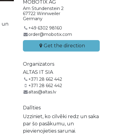
MOBOTIX AG
Am Stundenstein 2
67722 Winnweiler
Germany
u
un
+49 6302 98160
order@mobotix.com
Get the direction
Organizators
ALTAS IT SIA
+371 28 662 442
+371 28 662 442
altas@altas.lv
Dalīties
Uzziniet, ko cilvēki redz un saka
par šo pasākumu, un
pievienojieties sarunai.