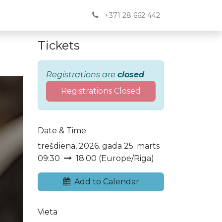
Jaunumi
BUJ
Kontakti
English
+371 28 662 442
Tickets
Registrations are
closed
Registrations Closed
Date & Time
trešdiena, 2026. gada 25. marts
09:30
18:00
(
Europe/Riga
)
Add to Calendar
Vieta