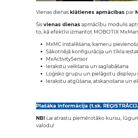
Vienas dienas
klātienes apmācības
par
Šis
vienas dienas
apmācību modulis ap
to, kā efektīvi izmantot MOBOTIX MxMa
MxMC instalēšana, kameru pievienoša
Sākotnējā konfigurācija un tīkla iesta
MxActivitySensor
Ierakstu veikšana un saglabāšana
Loģisko grupu un pielāgotu displeju 
Ierakstu atgūšana, atskaņošana un 
Plašāka informācija (t.sk. REĢISTRĀCIJ
NB!
Lai atrastu piemērotāko kursu, lūgum
valodu!