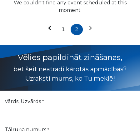
We couldn't find any event scheduled at this
moment.
1
2
Vēlies papildināt zināšanas,
bet šeit neatradi kārotās apmācības?
Uzraksti mums, ko Tu meklē!
Vārds, Uzvārds
*
Tālruņa numurs
*