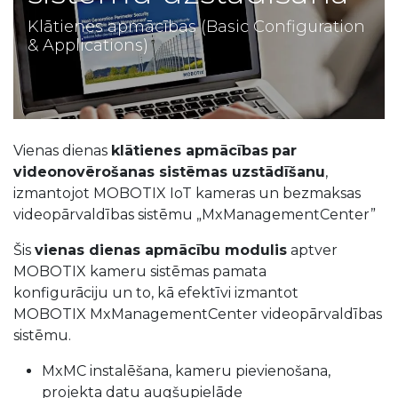
Klātienes apmācības (Basic Configuration
& Applications)
Vienas dienas
klātienes apmācības
par
videonovērošanas sistēmas uzstādīšanu
,
izmantojot MOBOTIX IoT kameras un bezmaksas
videopārvaldības sistēmu „MxManagementCenter”
Šis
vienas dienas apmācību modulis
aptver
MOBOTIX kameru sistēmas pamata
konfigurāciju un to, kā efektīvi izmantot
MOBOTIX MxManagementCenter videopārvaldības
sistēmu.
MxMC instalēšana, kameru pievienošana,
projekta datu augšupielāde