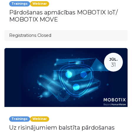
Trainings
Webinar
Pārdošanas apmācības MOBOTIX IoT/
MOBOTIX MOVE
Registrations Closed
JŪL.
31
Trainings
Webinar
Uz risinājumiem balstīta pārdošanas