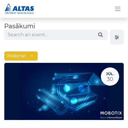
Pasākumi
Webinar
×
JŪL.
30