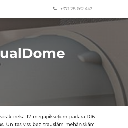
Jaunumi
BUJ
Kontakti
English
+371 28 662 442
DualDome
r vairāk nekā 12 megapikseļiem padara D16
as. Un tas viss bez trauslām mehāniskām