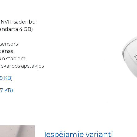
ONVIF saderību
tandarta 4 GB)
 sensors
sienas
un stabiem
 skarbos apstākļos
59 KB)
37 KB)
Iespējamie varianti