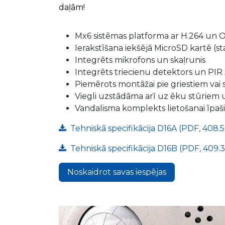
daļām!
Mx6 sistēmas platforma ar H.264 un 
Ierakstīšana iekšējā MicroSD kartē (s
Integrēts mikrofons un skaļrunis
Integrēts triecienu detektors un PIR
Piemērots montāžai pie griestiem vai 
Viegli uzstādāma arī uz ēku stūriem 
Vandalisma komplekts lietošanai īpaši
Tehniskā specifikācija D16A (PDF, 408.
Tehniskā specifikācija D16B (PDF, 409.
Noskaidrot savas iespējas