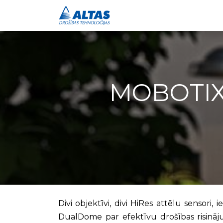
Drošības risinājumi
MOBOTIX
Divi objektīvi, divi HiRes attēlu sensor
DualDome par efektīvu drošības risināj