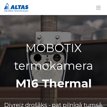
MOBOTIX
termokamera
M16 Thermal
Divreiz drošāks - pat pilnīgā tumsā.