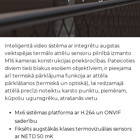
Inteliģentā video sistēma ar integrētu augstas
veiktspējas termālo attēlu sensoru pilnībā izmanto
M16 kameras konstrukcijas priekšrocības. Pateicoties
diviem tieši blakus esošiem objektīviem, ir pieejama
arī termiskā pārklājuma funkcija ar attēla
pārklāšanos (termiskā un optiskā), lai redzamajā
attēlā precīzi noteiktu karsto punktu, piemēram,
kūpošu ugunsgrēku, atrašanās vietu.
Mx6 sistēmas platforma ar H.264 un ONVIF
saderību
Fiksēts augstākās klases termovizuālais sensors
ar NETD 50 mK