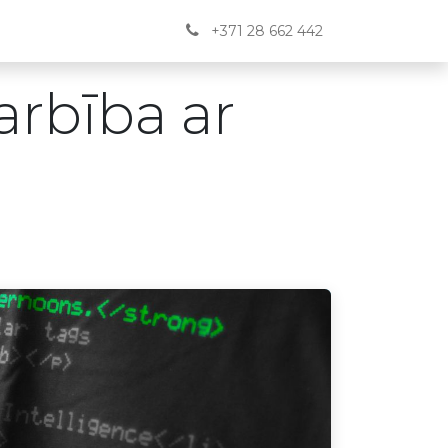
Jaunumi
BUJ
Kontakti
English
+371 28 662 442
arbība ar