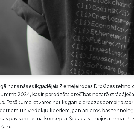
 Rīgā norisināsies ikgadējais Ziemeļeiropas Drošības tehnol
ummit 2024, kas ir paredzēts drošības nozarē strādājošaj
uva. Pasākuma ietvaros notiks gan pieredzes apmaiņa sta
spertiem un viedokļu līderiem, gan arī drošības tehnoloģ
īcas pavisam jaunā konceptā. Šī gada vienojošā tēma - Uz
ēšana.