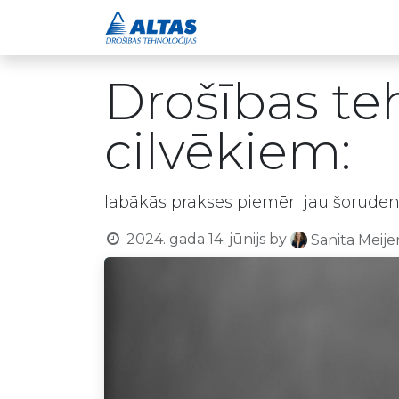
Drošības risinājumi
Drošības te
cilvēkiem:
labākās prakses piemēri jau šoruden
2024. gada 14. jūnijs
by
Sanita Meije