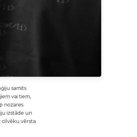
oģiju samits
iem vai tiem,
rp nozares
iju izstāde un
 cilvēku vērsta