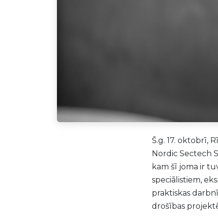
Š.g. 17. oktobrī,
Nordic Sectech S
kam šī joma ir t
speciālistiem, ek
praktiskas darbn
drošības projekt