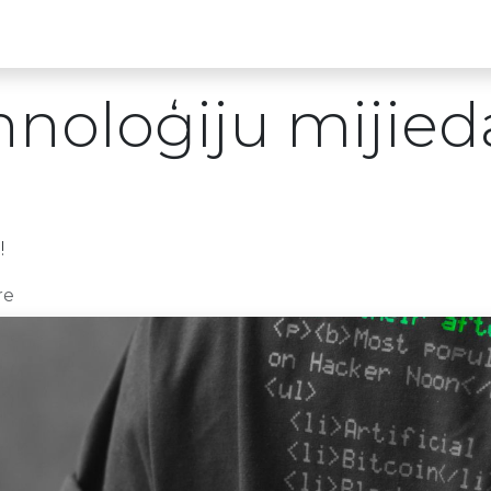
Partneru programma
ALTAS Akadēmija
hnoloģiju mijied
!
re