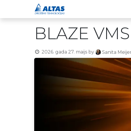
Drošības risinājumi
BLAZE VMS h
2026. gada 27. maijs
by
Sanita Meije