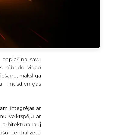
paplašina savu
 hibrīdo video
viešanu,
mākslīgā
u
mūsdienīgās
ami integrējas ar
mu veiktspēju ar
 arhitektūra ļauj
rošu, centralizētu