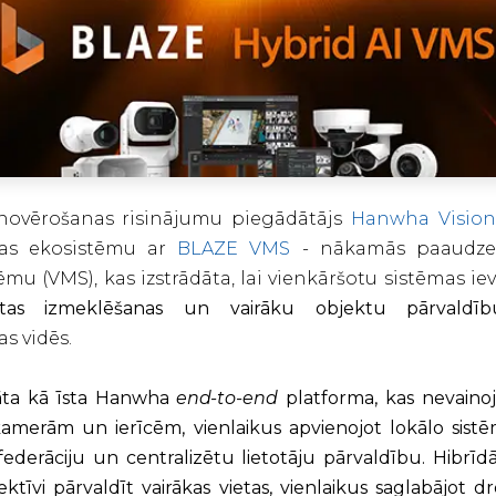
onovērošanas risinājumu piegādātājs
Hanwha Vision
nas ekosistēmu ar
BLAZE VMS
- nākamās paaudzes
ēmu (VMS), kas izstrādāta, lai vienkāršotu sistēmas ie
tītas izmeklēšanas un vairāku objektu pārvaldīb
s vidēs.
dāta kā īsta Hanwha
end-to-end
platforma, kas nevainoj
amerām un ierīcēm, vienlaikus apvienojot lokālo sistē
derāciju un centralizētu lietotāju pārvaldību. Hibrīdā
ktīvi pārvaldīt vairākas vietas, vienlaikus saglabājot d