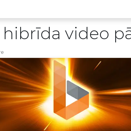
Partneru programma
ALTAS Akadēmija
ibrīda video pā
re