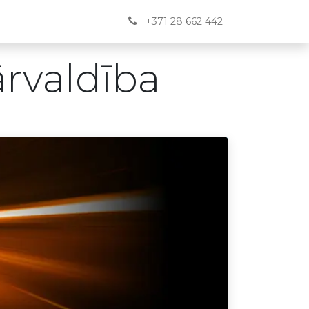
Jaunumi
BUJ
Kontakti
English
+371 28 662 442
rvaldība