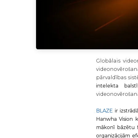
Globālais vide
videonovēroša
pārvaldības sist
intelekta bals
videonovērošana
BLAZE
ir izstrā
Hanwha Vision k
mākonī bāzētu fe
organizācijām efe