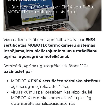
Klātienes apmācības par EN54 sertificētu
MOBOTIX termokameru sistēmu
Vienas dienas klātienes apmācību kurss par
EN54
sertificētas MOBOTIX termokameru sistēmas
iespējamajiem pielietojumiem un uzstādīšanu
agrīnai ugunsgrēku noteikšanai.
Seminārā „Agrīna ugunsgrēka atklāšana” Jūs
uzzināsiet par
MOBOTIX
EN54 sertificēto termisko sistēmu
agrīnai ugunsgrēka atklāšanai;
visus sīkumus par prasībām, kas jāizpilda, lai
MOBOTIX termisko kameru varētu pieslēgt
ugunsgrēka signalizācijas sistēmai.