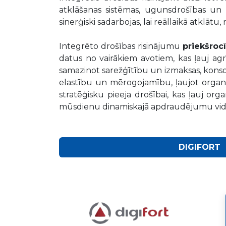
atklāšanas sistēmas, ugunsdrošības un d
sinerģiski sadarbojas, lai reāllaikā atklā
Integrēto drošības risinājumu
priekšroc
datus no vairākiem avotiem, kas ļauj agr
samazinot sarežģītību un izmaksas, konsoli
elastību un mērogojamību, ļaujot organ
stratēģisku pieeja drošībai, kas ļauj or
mūsdienu dinamiskajā apdraudējumu vi
DIGIFORT