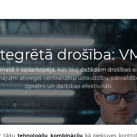
Partneru programma
ALTAS Akadēmija
ntegrētā drošība: V
matā ir sadarbspēja
, kas ļauj
dažādām drošības 
nājumi atvieglo centralizētu uzraudzību, pārvaldī
izpratni un darbības efektivitāti.
ver tādu
tehnoloģiju kombināciju
kā piekļuves kontrol