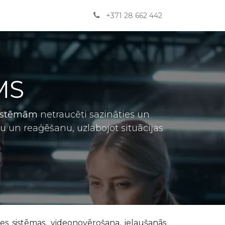
Jaunumi
BUJ
Kontakti
English
+371 28 662 442
MS
sistēmām
netraucēti sazināties un
bu un reaģēšanu, uzlabojot situācijas
es sistēmas, videonovērošana, ielaušanās