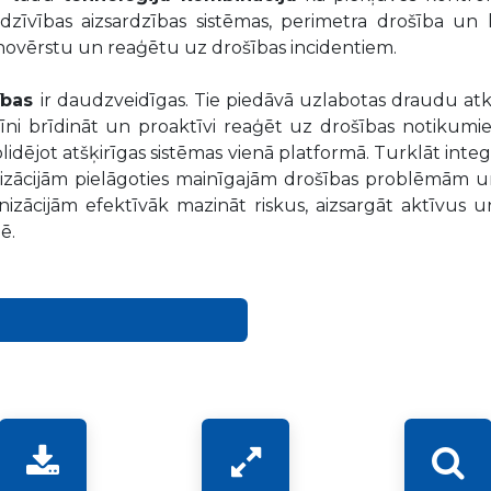
zīvības aizsardzības sistēmas, perimetra drošība un 
tu, novērstu un reaģētu uz drošības incidentiem.
ības
ir daudzveidīgas. Tie piedāvā uzlabotas draudu atk
īni brīdināt un proaktīvi reaģēt uz drošības notikumiem.
dējot atšķirīgas sistēmas vienā platformā. Turklāt integ
izācijām pielāgoties mainīgajām drošības problēmām u
ganizācijām efektīvāk mazināt riskus, aizsargāt aktīvus
dē.