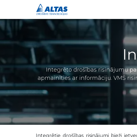
Drošības risinājumi
I
Integrēto drošības risinājumu
pa
apmainīties ar informāciju. VMS risi
Integrētie drošības risinājumi bieži iet