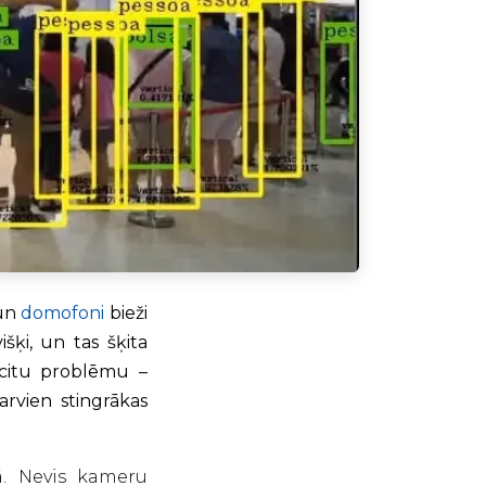
 un
domofoni
bieži
išķi, un tas šķita
r citu problēmu –
arvien stingrākas
ā. Nevis kameru