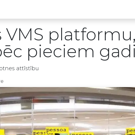
Partneru programma
ALTAS Akadēmija
es VMS platformu
 pēc pieciem ga
tnes attīstību
re