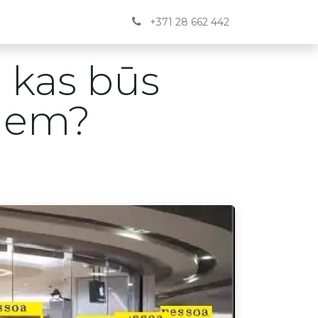
Jaunumi
BUJ
Kontakti
English
+371 28 662 442
, kas būs
diem?