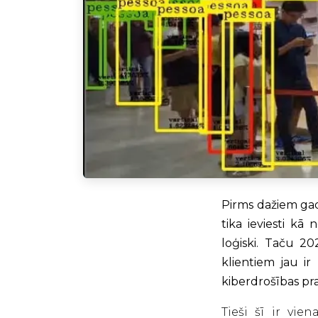
Pirms dažiem g
tika ieviesti kā 
loģiski. Taču 20
klientiem jau ir
kiberdrošības pra
Tieši šī ir vi