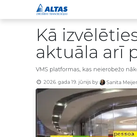
Drošības risinājumi
Kā izvēlēti
aktuāla arī
VMS platformas, kas neierobežo nāko
2026. gada 19. jūnijs
by
Sanita Meije