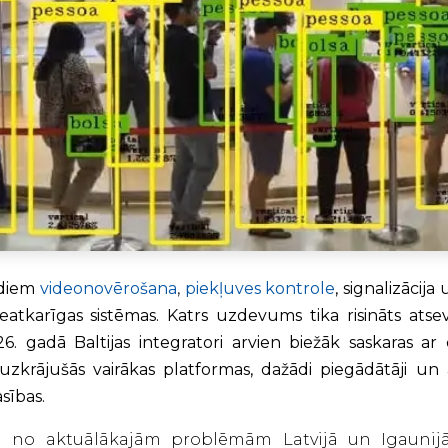
adiem
videonovērošana
,
piekļuves kontrole
, signalizācija
neatkarīgas sistēmas. Katrs uzdevums tika risināts atsev
26. gadā Baltijas integratori arvien biežāk saskaras a
 uzkrājušās vairākas platformas, dažādi piegādātāji un 
sības.
ena no aktuālākajām problēmām Latvijā un Igaunij