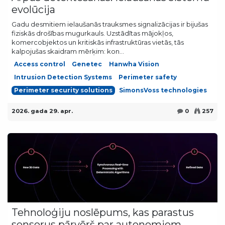
evolūcija
Gadu desmitiem ielaušanās trauksmes signalizācijas ir bijušas
fiziskās drošības mugurkauls. Uzstādītas mājokļos,
komercobjektos un kritiskās infrastruktūras vietās, tās
kalpojušas skaidram mērķim: kon...
Access control
Genetec
Hanwha Vision
Intrusion Detection Systems
Perimeter safety
Perimeter security solutions
SimonsVoss technologies
2026. gada 29. apr.
0
257
Tehnoloģiju noslēpums, kas parastus
sensorus pārvērš par autonomiem