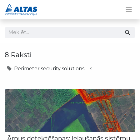
8 Raksti
Perimeter security solutions
×
Ārpus detektēšanas: Ielaušanās sistēmu