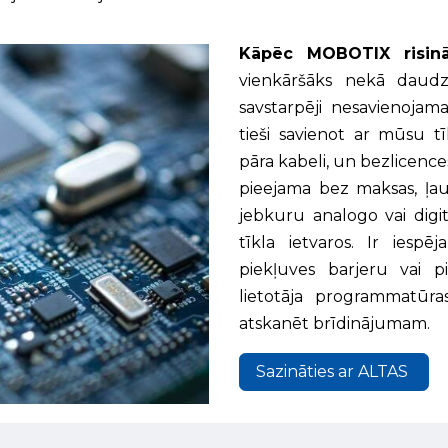
Kāpēc MOBOTIX risināj
vienkāršāks nekā daudzi
savstarpēji nesavienojam
tieši savienot ar mūsu t
pāra kabeli, un bezlicenc
pieejama bez maksas, ļauj
jebkuru analogo vai digi
tīkla ietvaros. Ir iespē
piekļuves barjeru vai p
lietotāja programmatūr
atskanēt brīdinājumam.
Sazināties ar ALTAS