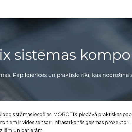
Partneru programma
ALTAS Akadēmija
ix sistēmas kompo
mas. Papildierīces un praktiski rīki, kas nodrošina
 video sistēmas iespējas. MOBOTIX piedāvā praktiskas pa
rp tiem ir vides sensori, infrasarkanās gaismas prožektori,
lūzijām un barjerām.