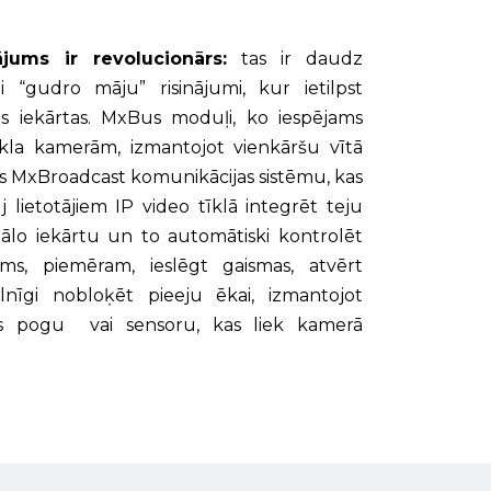
ums ir revolucionārs:
tas ir daudz
 “gudro māju” risinājumi, kur ietilpst
as iekārtas. MxBus moduļi, ko iespējams
īkla kamerām, izmantojot vienkāršu vītā
es MxBroadcast komunikācijas sistēmu, kas
 lietotājiem IP video tīklā integrēt teju
tālo iekārtu un to automātiski kontrolēt
jams, piemēram, ieslēgt gaismas, atvērt
ilnīgi nobloķēt pieeju ēkai, izmantojot
as pogu vai sensoru, kas liek kamerā