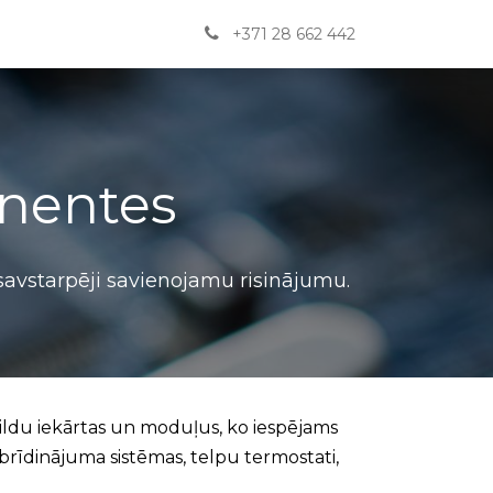
Jaunumi
BUJ
Kontakti
English
+371 28 662 442
nentes
 savstarpēji savienojamu risinājumu.
pildu iekārtas un moduļus, ko iespējams
 brīdinājuma sistēmas, telpu termostati,