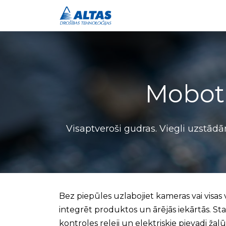
Drošības risinājumi
Mobot
Visaptveroši gudras. Viegli uzstādā
Bez piepūles uzlabojiet kameras vai visas
integrēt produktos un ārējās iekārtās. Sta
kontroles releji un elektriskie pievadi ža