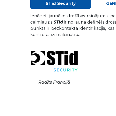
STid Security
GEN
Ienāciet jaunāko drošības risinājumu p
celmlauzis
STid
ir no jauna definējis droš
punkts ir bezkontakta identifikācija, ka
kontroles izsmalcinātībā.
Radīts Francijā