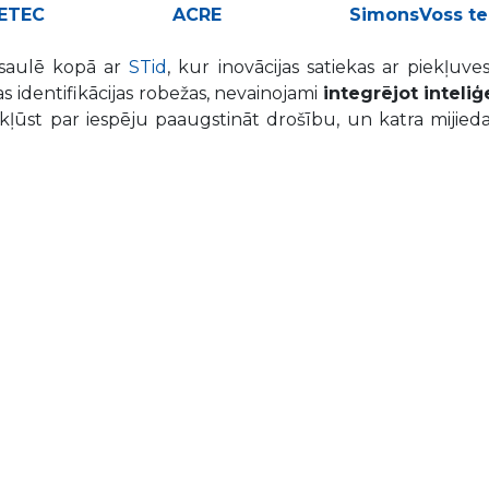
ETEC
ACRE
SimonsVoss te
asaulē kopā ar
STid
, kur inovācijas satiekas ar piekļuve
as identifikācijas robežas, nevainojami
integrējot inteliģ
s kļūst par iespēju paaugstināt drošību, un katra mijied