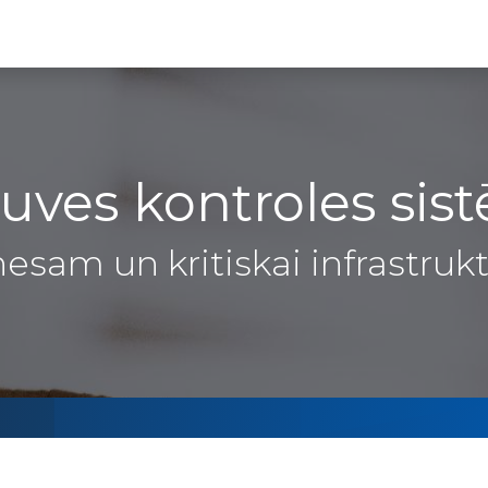
Partneru programma
ALTAS Akadēmija
ļuves kontroles sis
nesam un kritiskai infrastrukt