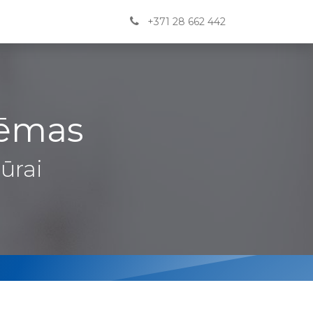
Jaunumi
BUJ
Kontakti
English
+371 28 662 442
tēmas
ūrai