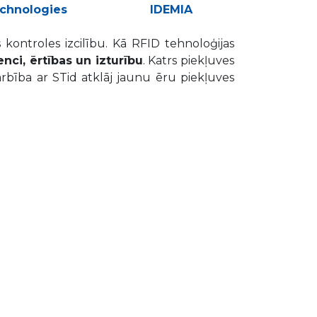
chnologies
IDEMIA
s kontroles izcilību. Kā RFID tehnoloģijas
enci, ērtības un izturību
. Katrs piekļuves
arbība ar STid atklāj jaunu ēru piekļuves