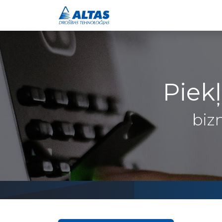
Drošības risinājumi
Piek
biz